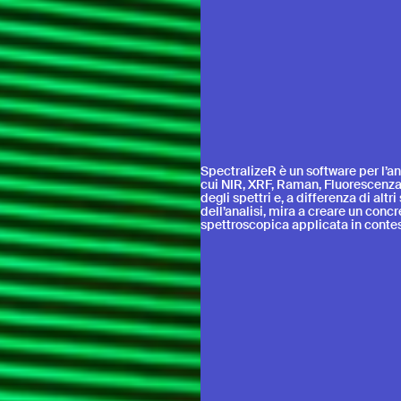
age
SpectralizeR è un software per l’ana
cui NIR, XRF, Raman, Fluorescenza. 
degli spettri e, a differenza di alt
Send
dell’analisi, mira a creare un concre
spettroscopica applicata in contest