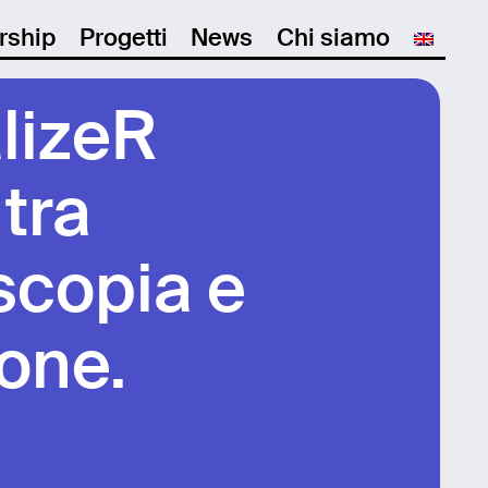
rship
Progetti
News
Chi siamo
lizeR
 tra
scopia e
one.