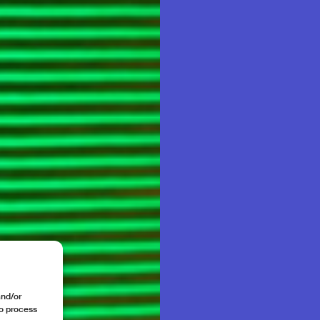
and/or
to process