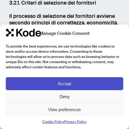
3.2.1. Criteri di selezione dei fornitori
Il processo di selezione dei fornitori avviene
secondo principi di correttezza, economicità,
qualità
Manage Cookie Consent
e liceità, sulla base di valutazioni obiettive
dirette a tutelare gli interessi commerciali e
To provide the best experiences, we use technologies like cookies to
industriali
store and/or access device information. Consenting to these
della Società e, comunque, a creare alla stessa
technologies will allow us to process data such as browsing behavior or
maggior valore.
unique IDs on this site. Not consenting or withdrawing consent, may
adversely affect certain features and functions.
L’adesione da parte del Fornitore al presente
Codice, nonché il rispetto delle normative
vigenti,
Accept
anche in relazione alla gestione dei rapporti
con la Pubblica Amministrazione, è condizione
Deny
necessaria per l’avvio o il prosieguo della
relazione negoziale.
View preferences
3.2.2. Liceità e correttezza negoziale
Cookie Policy
Privacy Policy