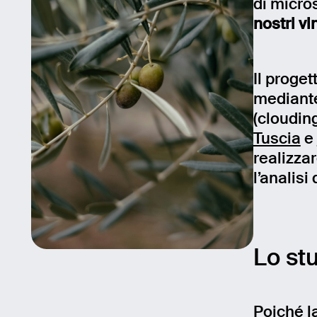
di micro
nostri vin
Il proget
mediante
(clouding
Tuscia
e
realizza
l’analisi
Lo st
Poiché l