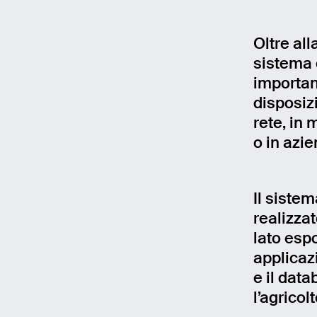
Oltre all
sistema e
importan
disposizi
rete, in 
o in azi
Il siste
realizza
lato espo
applicazi
e il dat
l’agricol