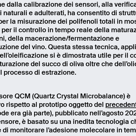
e dalla calibrazione dei sensori, alla verific
naturali e adulterati, ha consentito di strut
er la misurazione dei polifenoli totali in mo
, per il controllo in tempo reale della matura
ini, della macerazione/fermentazione e
uzione del vino. Questa stessa tecnica, appl
l’oleificazione si è dimostrata utile per il c
urazione del succo di oliva oltre che dell’oli
il processo di estrazione.
nsore QCM (Quartz Crystal Microbalance) è
o rispetto al prototipo oggetto del
precedent
ode era già parte), pubblicato nell’agosto 202
nsore, è basato su una inedita tecnologia c
 di monitorare l’adesione molecolare in tem