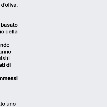
d’oliva,
e basato
io della
ende
hanno
isiti
ti di
 immessi
tto uno