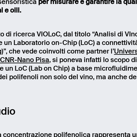
sensoristica
per misurare e garantire la qual
i e olii.
to di ricerca VIOLoC, dal titolo “Analisi di VI
 un Laboratorio on-Chip (LoC) a connettivi
)”, che vede coinvolti come partner l’
Univers
CNR-Nano Pisa
, si poneva infatti lo scopo di
re un LoC (Lab on Chip) a base microfluidime
 dei polifenoli non solo del vino, ma anche del
udio
a concentrazione polifenolica rappresenta u