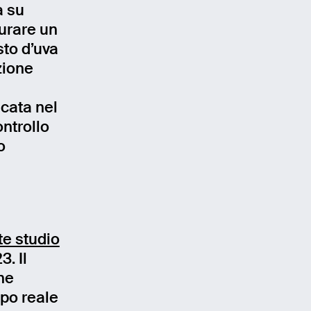
a su
turare un
sto d’uva
zione
icata nel
ontrollo
o
e studio
3. Il
he
po reale