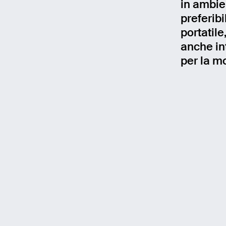
in ambie
preferibi
Mess
portatile
anche in
per la mo