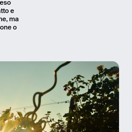
reso
tto e
one, ma
ione o