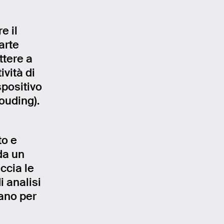
e il
arte
ttere a
ività di
spositivo
louding).
to e
da un
accia le
i analisi
iano per