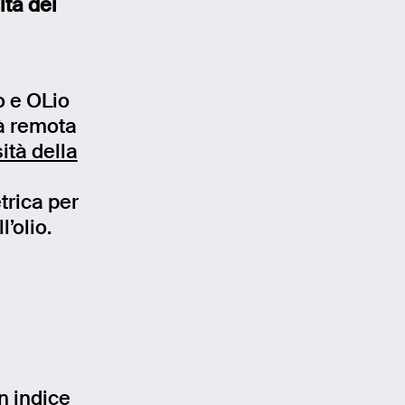
ità dei
no e OLio
tà remota
ità della
trica per
l’olio.
n indice