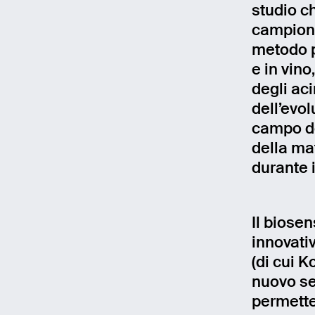
studio ch
campioni 
metodo p
e in vino
degli ac
dell’evol
campo del
della mat
durante 
Il biose
innovativ
Email
(di cui K
nuovo se
Name
permette