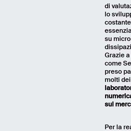
di valuta
lo svilu
costante
essenzia
su micro
dissipaz
Grazie a
come Sens
preso par
molti de
laborator
numerica
sul merc
Per la r