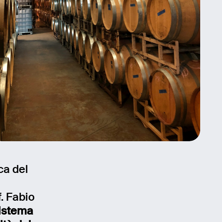
ca del
f. Fabio
istema