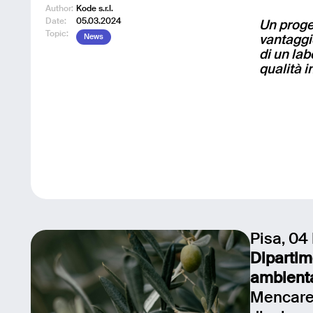
Author:
Kode s.r.l.
Date:
05.03.2024
Un proget
Topic:
News
vantaggio
di un lab
qualità i
Pisa, 04
Dipartim
ambiental
Mencarel