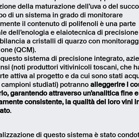
zione della maturazione dell’uva o del succo 
ppo di un sistema in grado di monitorare
mente il contenuto di polifenoli è una parte
le dell’enologia e elaiotecnica di precision
bilancia a cristalli di quarzo con monitoragg
ione (QCM).
 questo sistema di precisione integrato, azi
i (noti produttori vitivinicoli toscani, che 
te attiva al progetto e da cui sono stati acqu
i campioni studiati) potranno
alleggerire i cos
io, garantendo attraverso un’analitica fine e
mente consistente, la qualità dei loro vini
ato
.
ealizzazione di questo sistema è stato condo