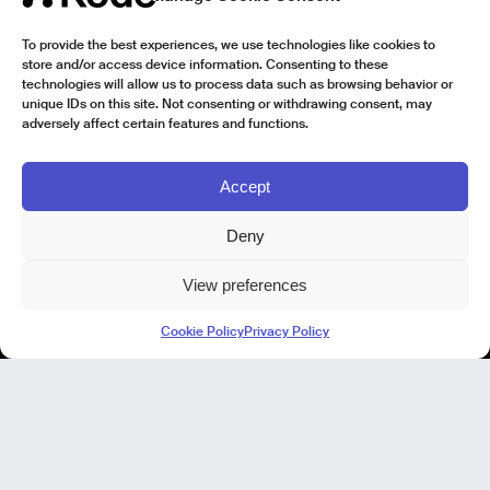
To provide the best experiences, we use technologies like cookies to
store and/or access device information. Consenting to these
technologies will allow us to process data such as browsing behavior or
unique IDs on this site. Not consenting or withdrawing consent, may
adversely affect certain features and functions.
Accept
Deny
View preferences
Kode Pisa - Legal HQ
Cookie Policy
Privacy Policy
Lungarno Galileo Galilei 1
56125 Pisa (PI)
P. IVA 02040400505
© Kode 2026
Cookie Policy
|
Privacy Policy
|
Codice Etico
|
Modello di Organizzazione, Gestione e Controllo
Kode Cagliari
Regus, Carlo Felice
Via Del Mercato Vecchio 9/11