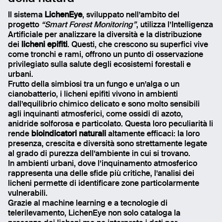
Il sistema
LichenEye
, sviluppato nell’ambito del
progetto
“Smart Forest Monitoring”
, utilizza l’Intelligenza
Artificiale per analizzare la diversità e la distribuzione
dei
licheni epifiti
. Questi, che crescono su superfici vive
come tronchi e rami, offrono un punto di osservazione
privilegiato sulla salute degli ecosistemi forestali e
urbani.
Frutto della simbiosi tra un fungo e un’alga o un
cianobatterio, i licheni epifiti vivono in ambienti
dall’equilibrio chimico delicato e sono molto sensibili
agli inquinanti atmosferici, come ossidi di azoto,
anidride solforosa e particolato. Questa loro peculiarità li
rende
bioindicatori naturali
altamente efficaci: la loro
presenza, crescita e diversità sono strettamente legate
Email
al grado di purezza dell’ambiente in cui si trovano.
In ambienti urbani, dove l’inquinamento atmosferico
rappresenta una delle sfide più critiche, l’analisi dei
Name
licheni permette di identificare zone particolarmente
vulnerabili.
Message
Grazie al machine learning e a tecnologie di
telerilevamento, LichenEye non solo cataloga la