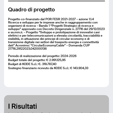
Quadro di progetto
Email
Progetto co-finanziato dal POR FESR 2021-2027 – azione 1.1.4
Ricerca e sviluppo per le imprese anche in raggruppamento con
organismi di ricerca – Bando 1 “Progetti Strategici di ricerca e
Name
sviluppo” approvato con Decreto Dirigenziale n. 27716 del 29/12/2023
e ss.mm.ii. – Progetto “Sviluppo e prototipazione di innovativi cavi
elettrici e per telecomunicazioni a elevata circolarità, tracciabilità e
visibilità, in attuazione dei principi di circular economy e di
Message
transizione digitale nei settori del trasporto energia e connettività
dati” Acronimo: “CircularEconomyCable” – Domanda CUP
27716.29122023.042000136
Periodo di realizzazione del progetto: 2024-2026
Budget totale del progetto: € 2.991.125,95
Budget di KODE S.r.l.: €. 319.787,40
Send
Sostegno finanziario ricevuto da KODE S.r.l.: € 143.904,33
I Risultati