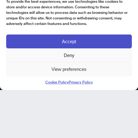
To provide the best experiences, we use technologies like cookies to
store and/or access device information. Consenting to these
technologies will allow us to process data such as browsing behavior or
unique IDs on this site. Not consenting or withdrawing consent, may
adversely affect certain features and functions.
Accept
Deny
View preferences
Kode Pisa - Legal HQ
Cookie Policy
Privacy Policy
Lungarno Galileo Galilei 1
56125 Pisa (PI)
P. IVA 02040400505
© Kode 2026
Cookie Policy
|
Privacy Policy
|
Codice Etico
|
Modello di Organizzazione, Gestione e Controllo
Kode Cagliari
Regus, Carlo Felice
Via Del Mercato Vecchio 9/11
09124 Cagliari, IT