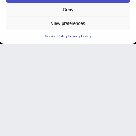
Deny
View preferences
Kode Pisa - Legal HQ
Cookie Policy
Privacy Policy
Lungarno Galileo Galilei 1
56125 Pisa (PI)
P. IVA 02040400505
© Kode 2026
Cookie Policy
|
Privacy Policy
|
Codice Etico
|
Modello di Organizzazione, Gestione e Controllo
Kode Cagliari
Regus, Carlo Felice
Via Del Mercato Vecchio 9/11
09124 Cagliari, IT
I nostri focus
I nostri Prodotti
NIR nel manifatturiero
I progetti
Le nostre expertise
Analisi di laboratorio no-code
Venite a conoscerci!