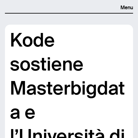
Menu
Kode
sostiene
Masterbigdat
a e
l’Università di