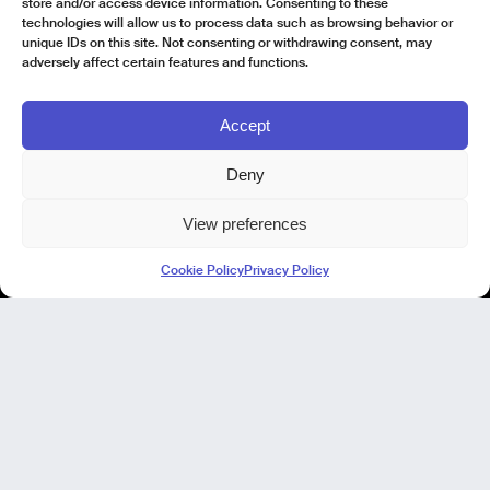
store and/or access device information. Consenting to these
technologies will allow us to process data such as browsing behavior or
unique IDs on this site. Not consenting or withdrawing consent, may
adversely affect certain features and functions.
Accept
Deny
View preferences
Kode Pisa - Legal HQ
Cookie Policy
Privacy Policy
Lungarno Galileo Galilei 1
56125 Pisa (PI)
P. IVA 02040400505
© Kode 2026
Cookie Policy
|
Privacy Policy
|
Codice Etico
|
Modello di Organizzazione, Gestione e Controllo
Kode Cagliari
Regus, Carlo Felice
Via Del Mercato Vecchio 9/11
09124 Cagliari, IT
I nostri focus