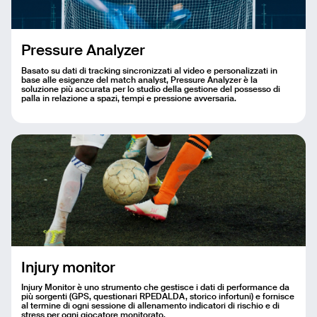
Email
Pressure Analyzer
Name
Basato su dati di tracking sincronizzati al video e personalizzati in
base alle esigenze del match analyst, Pressure Analyzer è la
soluzione più accurata per lo studio della gestione del possesso di
palla in relazione a spazi, tempi e pressione avversaria.
Message
Send
Injury monitor
Injury Monitor è uno strumento che gestisce i dati di performance da
più sorgenti (GPS, questionari RPEDALDA, storico infortuni) e fornisce
al termine di ogni sessione di allenamento indicatori di rischio e di
stress per ogni giocatore monitorato.