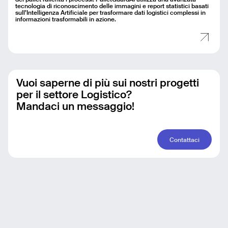
dei pallet rallenta i processi. PalletGuardAI utilizza una avanzata
tecnologia di riconoscimento delle immagini e report statistici basati
sull’Intelligenza Artificiale per trasformare dati logistici complessi in
informazioni trasformabili in azione.
Vuoi saperne di più sui nostri progetti
per il settore Logistico?
Mandaci un messaggio!
Contattaci