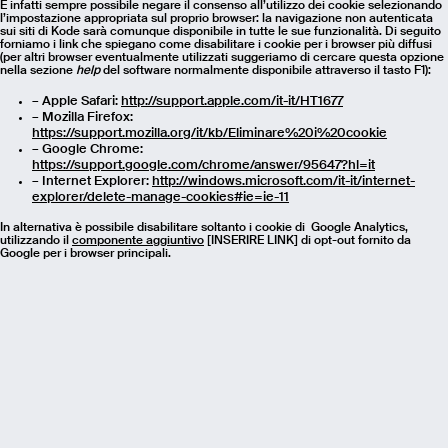
È infatti sempre possibile negare il consenso all’utilizzo dei cookie selezionando
l’impostazione appropriata sul proprio browser: la navigazione non autenticata
sui siti di Kode sarà comunque disponibile in tutte le sue funzionalità. Di seguito
forniamo i link che spiegano come disabilitare i cookie per i browser più diffusi
(per altri browser eventualmente utilizzati suggeriamo di cercare questa opzione
nella sezione
help
del software normalmente disponibile attraverso il tasto F1):
– Apple Safari:
http://support.apple.com/it-it/HT1677
– Mozilla Firefox:
https://support.mozilla.org/it/kb/Eliminare%20i%20cookie
– Google Chrome:
https://support.google.com/chrome/answer/95647?hl=it
– Internet Explorer:
http://windows.microsoft.com/it-it/internet-
explorer/delete-manage-cookies#ie=ie-11
In alternativa è possibile disabilitare soltanto i cookie di Google Analytics,
utilizzando il
componente aggiuntivo
[INSERIRE LINK] di opt-out fornito da
Google per i browser principali.