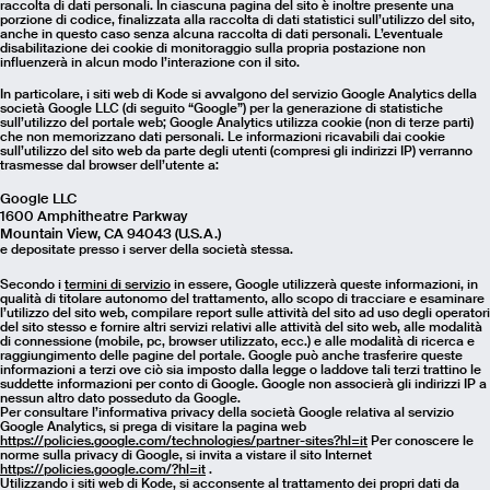
raccolta di dati personali. In ciascuna pagina del sito è inoltre presente una
porzione di codice, finalizzata alla raccolta di dati statistici sull’utilizzo del sito,
anche in questo caso senza alcuna raccolta di dati personali. L’eventuale
disabilitazione dei cookie di monitoraggio sulla propria postazione non
influenzerà in alcun modo l’interazione con il sito.
In particolare, i siti web di Kode si avvalgono del servizio Google Analytics della
società Google LLC (di seguito “Google”) per la generazione di statistiche
sull’utilizzo del portale web; Google Analytics utilizza cookie (non di terze parti)
che non memorizzano dati personali. Le informazioni ricavabili dai cookie
sull’utilizzo del sito web da parte degli utenti (compresi gli indirizzi IP) verranno
trasmesse dal browser dell’utente a:
Google LLC
1600 Amphitheatre Parkway
Mountain View, CA 94043 (U.S.A.)
e depositate presso i server della società stessa.
Secondo i
termini di servizio
in essere, Google utilizzerà queste informazioni, in
qualità di titolare autonomo del trattamento, allo scopo di tracciare e esaminare
l’utilizzo del sito web, compilare report sulle attività del sito ad uso degli operatori
del sito stesso e fornire altri servizi relativi alle attività del sito web, alle modalità
di connessione (mobile, pc, browser utilizzato, ecc.) e alle modalità di ricerca e
raggiungimento delle pagine del portale. Google può anche trasferire queste
informazioni a terzi ove ciò sia imposto dalla legge o laddove tali terzi trattino le
suddette informazioni per conto di Google. Google non associerà gli indirizzi IP a
nessun altro dato posseduto da Google.
Per consultare l’informativa privacy della società Google relativa al servizio
Google Analytics, si prega di visitare la pagina web
https://policies.google.com/technologies/partner-sites?hl=it
Per conoscere le
norme sulla privacy di Google, si invita a vistare il sito Internet
https://policies.google.com/?hl=it
.
Utilizzando i siti web di Kode, si acconsente al trattamento dei propri dati da