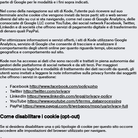
parte di Google per le modalità e i fini sopra indicati.
Nel corso della navigazione sui siti di Kode, l’utente può ricevere sul suo
terminale anche cookie che vengono inviati da terze parti: siti o web server
diversi dal sito su cui si sta navigando, come nel caso di Google Analytics, delle
consociate di Google LLC come YouTube, dei social network Facebook, Twitter,
Linkedin e di società che offrono servizi di pagamento digitale e di trasferimento
di denaro quali PayPal.
Per ottimizzare informazioni e servizi offerti, i siti di Kode utilizzano Google
Analytics, servizio di Google che consente di tracciare e analizzare il
comportamento degli utenti online per quanto riguarda tempi, ubicazione
geografica e comportamento sul sito.
Kode non ha accesso ai dati che sono raccolti e trattati in piena autonomia dai
gestori delle piattaforme di social network e da siti terzi. Per maggiori
informazioni su logiche e modalità di trattamento dei dati raccolti da questi, gli
utenti sono invitati a leggere le note informative sulla privacy fornite dai soggetti
che offrono i servizi in questione:
Facebook
http://www.facebook.com/policy.php
Twitter
http://twitter.com/privacy
LinkedIn
https://www.linkedin.com/legal/privacy-policy
YouTube
https://www.youtube.com/t/terms_dataprocessing
PayPal
https://www.paypal.com/it/webapps/mpp/ua/privacy-full
Come disabilitare i cookie (opt-out)
Se si desidera disabilitare una o più tipologie di cookie per questo sito occorre
accedere alle impostazioni del browser utilizzato per navigare.