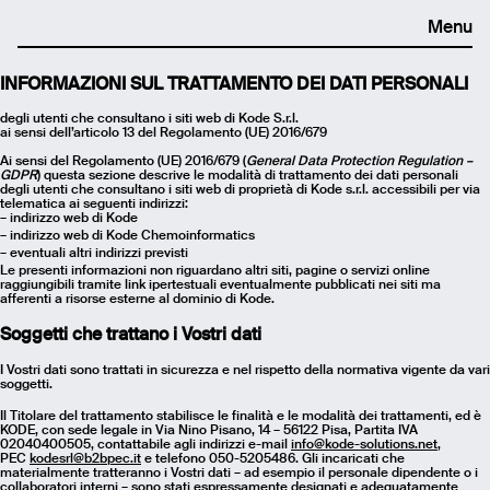
Menu
INFORMAZIONI SUL TRATTAMENTO DEI DATI PERSONALI
degli utenti che consultano i siti web di Kode S.r.l.
ai sensi dell’articolo 13 del Regolamento (UE) 2016/679
Ai sensi del Regolamento (UE) 2016/679 (
General Data Protection Regulation –
GDPR
) questa sezione descrive le modalità di trattamento dei dati personali
degli utenti che consultano i siti web di proprietà di Kode s.r.l. accessibili per via
telematica ai seguenti indirizzi:
– indirizzo web di Kode
– indirizzo web di Kode Chemoinformatics
– eventuali altri indirizzi previsti
Le presenti informazioni non riguardano altri siti, pagine o servizi online
raggiungibili tramite link ipertestuali eventualmente pubblicati nei siti ma
afferenti a risorse esterne al dominio di Kode.
Soggetti che trattano i Vostri dati
I Vostri dati sono trattati in sicurezza e nel rispetto della normativa vigente da vari
soggetti.
Il Titolare del trattamento stabilisce le finalità e le modalità dei trattamenti, ed è
KODE, con sede legale in Via Nino Pisano, 14 – 56122 Pisa, Partita IVA
02040400505, contattabile agli indirizzi e-mail
info@kode-solutions.net
,
PEC
kodesrl@b2bpec.it
e telefono 050-5205486. Gli incaricati che
materialmente tratteranno i Vostri dati – ad esempio il personale dipendente o i
collaboratori interni – sono stati espressamente designati e adeguatamente