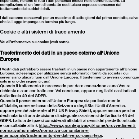
rispondere, nonché di tutti i dati personali inclusi nelle comunicazioni. La
compilazione di un form di contatto costituisce espresso consenso dal
trattamento dei suddetti dati.
I dati saranno conservati per un massimo di sette giorni dal primo contatto, salvo
che la Legge imponga un termine più lungo.
Cookie e altri sistemi di tracciamento
Vai all’informativa sui cookie (vedi sotto).
Trasferimento dei dati in un paese esterno all’Unione
Europea
I Vostri dati potrebbero essere trasferiti in un paese non appartenente all’Unione
Europea, ad esempio per utilizzare servizi informatici forniti da società i cui
server siano ubicati fuori dall’Unione Europea. Il trasferimento avverrà comunque
solo in uno dei seguenti casi:
Quando il trattamento è necessario per dare esecuzione a una Vostra
richiesta o a un contratto con Voi concluso, oppure negli altri casi indicati
dall’articolo 49 del GDPR.
Quando il paese esterno all’Unione Europea sia particolarmente
affidabile, come nel caso della Svizzera o degli Stati Uniti d’America,
oppure perché aderente al EU-US Privacy Shield, oppure ancora perché
destinatario di una decisione di adeguatezza ai sensi dell’articolo 45 del
GDPR. La lista dei paesi considerati affidabili ai sensi del predetto articolo
è consultabile al link
https://www.garanteprivacy.it/home/provvedimenti-
normativa/normativa/normativa-comunitaria-e-
intenazionale/trasferimento-dei-dati-verso-paesi-terzi
.