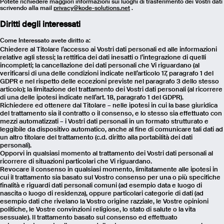
Potete richiedere maggiori informazioni sui luoghi di trasferimento dei Vostri dati
scrivendo alla mail
privacy@kode-solutions.net
.
Diritti degli interessati
Come Interessato avete diritto a:
Chiedere al Titolare l’accesso ai Vostri dati personali ed alle informazioni
relative agli stessi; la rettifica dei dati inesatti o l’integrazione di quelli
incompleti; la cancellazione dei dati personali che Vi riguardano (al
verificarsi di una delle condizioni indicate nell’articolo 17, paragrafo 1 del
GDPR e nel rispetto delle eccezioni previste nel paragrafo 3 dello stesso
articolo); la limitazione del trattamento dei Vostri dati personali (al ricorrere
di una delle ipotesi indicate nell’art. 18, paragrafo 1 del GDPR).
Richiedere ed ottenere dal Titolare – nelle ipotesi in cui la base giuridica
del trattamento sia il contratto o il consenso, e lo stesso sia effettuato con
mezzi automatizzati – i Vostri dati personali in un formato strutturato e
leggibile da dispositivo automatico, anche al fine di comunicare tali dati ad
un altro titolare del trattamento (c.d. diritto alla portabilità dei dati
personali).
Opporvi in qualsiasi momento al trattamento dei Vostri dati personali al
ricorrere di situazioni particolari che Vi riguardano.
Revocare il consenso in qualsiasi momento, limitatamente alle ipotesi in
cui il trattamento sia basato sul Vostro consenso per una o più specifiche
finalità e riguardi dati personali comuni (ad esempio data e luogo di
Email
nascita o luogo di residenza), oppure particolari categorie di dati (ad
esempio dati che rivelano la Vostro origine razziale, le Vostre opinioni
politiche, le Vostre convinzioni religiose, lo stato di salute o la vita
Name
sessuale). Il trattamento basato sul consenso ed effettuato