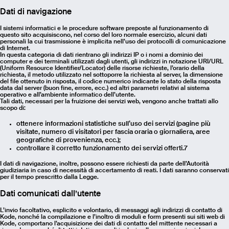
Dati di navigazione
I sistemi informatici e le procedure software preposte al funzionamento di
questo sito acquisiscono, nel corso del loro normale esercizio, alcuni dati
personali la cui trasmissione è implicita nell’uso dei protocolli di comunicazione
di Internet.
In questa categoria di dati rientrano gli indirizzi IP o i nomi a dominio dei
computer e dei terminali utilizzati dagli utenti, gli indirizzi in notazione URI/URL
(Uniform Resource Identifier/Locator) delle risorse richieste, l’orario della
richiesta, il metodo utilizzato nel sottoporre la richiesta al server, la dimensione
del file ottenuto in risposta, il codice numerico indicante lo stato della risposta
data dal server (buon fine, errore, ecc.) ed altri parametri relativi al sistema
operativo e all’ambiente informatico dell’utente.
Tali dati, necessari per la fruizione dei servizi web, vengono anche trattati allo
scopo di:
ottenere informazioni statistiche sull’uso dei servizi (pagine più
visitate, numero di visitatori per fascia oraria o giornaliera, aree
geografiche di provenienza, ecc.);
controllare il corretto funzionamento dei servizi offerti.7
I dati di navigazione, inoltre, possono essere richiesti da parte dell’Autorità
giudiziaria in caso di necessità di accertamento di reati. I dati saranno conservati
per il tempo prescritto dalla Legge.
Dati comunicati dall’utente
L’invio facoltativo, esplicito e volontario, di messaggi agli indirizzi di contatto di
Kode, nonché la compilazione e l’inoltro di moduli e form presenti sui siti web di
Kode, comportano l’acquisizione dei dati di contatto del mittente necessari a