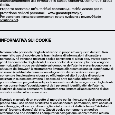
antecedentemente alla revoca dello stesso conserva, comunque, la sua
liceità.
Message
Proporre reclamo a un’autorità di controllo (Autorità Garante per la
protezione dei dati personali – www.garanteprivacy.it).
Per esercitare i diritti sopramenzionati potete rivolgervi a
privacy@kode-
solutions.net
.
Send
INFORMATIVA SUI COOKIE
Nessun dato personale degli utenti viene in proposito acquisito dal sito. Non
viene fatto uso di cookie per la trasmissione di informazioni di carattere
personale, né vengono utilizzati cookie persistenti di alcun tipo, ovvero sistemi
per il tracciamento degli utenti. L’uso di cookie di sessione (che non vengono
memorizzati in modo persistente sul computer dell’utente e svaniscono con la
chiusura del browser) è strettamente limitato alla trasmissione di identificativi di
sessione (costituiti da numeri casuali generati dal server) necessari per
consentire l’esplorazione sicura ed efficiente del sito. I cookie di sessione
utilizzati in questo sito evitano il ricorso ad altre tecniche informatiche
potenzialmente pregiudizievoli per la riservatezza della navigazione degli utenti
e non consentono l’acquisizione di dati personali identificativi dell’utente.
L’utilizzo di cookie permanenti è strettamente limitato all’acquisizione di dati
statistici relativi all’accesso al sito.
Il portale si avvale di un prodotto di mercato per la rilevazione degli accessi al
proprio sito. Esso ricorre all’utilizzo di cookie tecnici permanenti, detti cookie di
monitoraggio, allo scopo di raccogliere informazioni statistiche sui “visitatori
unici” (persone diverse) del sito. Questi cookie contengono un codice
alfanumerico che identifica i computer di navigazione, senza tuttavia alcuna