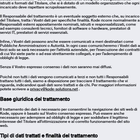
istruiti e formati dal Titolare, che si è dotato di un modello organizzativo che ogni
incaricato deve rispettare scrupolosamente.
Il Responsabile del trattamento è un eventuale soggetto esterno che, su incarico
del Titolare, tratta i Vostri dati per specifiche finalità. Kode ricorre normalmente a
Responsabili esterni appositamente nominati, istruiti e responsabilizzati, come
ad esempio consulenti tecnici, fornitori di software o hardware, prestatori di
servizi IT, prestatori di servizi essenziali.
Infine, i Vostri dati possono anche essere comunicati a meri destinatari come
Pubbliche Amministrazioni o Autorità. In ogni caso comunicheremo i Vostri dati a
terzi solo se sarà necessario per l’attività aziendale, per l’esecuzione dei contratti
di cui Voi siete parte o ad essi strettamente collegati, e per l’adempimento di
obblighi di legge.
Senza il Vostro espresso consenso i dati non saranno mai diffusi.
Poiché non tutti i dati vengono comunicati a terzi e non tutti i Responsabili
trattano tutti i dati, siamo a disposizione per tracciare il trattamento che vi
riguarda, indicandovi quali dati sono trattati e da chi. Per maggiori informazioni
potete scrivere a
privacy@kode-solutions.net
.
Base giuridica del trattamento
Il trattamento dei dati è necessario per consentirvi la navigazione dei siti web di
Kode, oppure è basato sul Vostro consenso espresso. Può essere anche
necessario per adempiere ad obblighi di legge e per soddisfare il legittimo
interesse del Titolare all’ottimizzazione e al corretto funzionamento del sito
web.
Tipi di dati trattati e finalità del trattamento